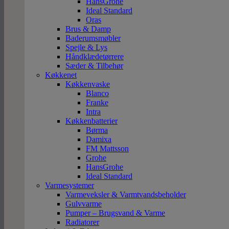
HansGrohe
Ideal Standard
Oras
Brus & Damp
Baderumsmøbler
Spejle & Lys
Håndklædetørrere
Sæder & Tilbehør
Køkkenet
Køkkenvaske
Blanco
Franke
Intra
Køkkenbatterier
Børma
Damixa
FM Mattsson
Grohe
HansGrohe
Ideal Standard
Varmesystemer
Varmeveksler & Varmtvandsbeholder
Gulvvarme
Pumper – Brugsvand & Varme
Radiatorer