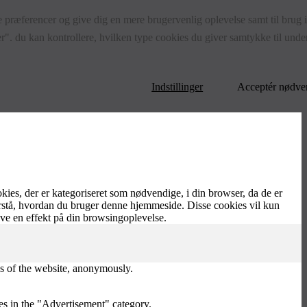
 præferencer og give dig en mere brugervenlig oplevelse samt til brug i s
r". du kan kontrollere, hvilken type cookies du giver samtykke til under
Indstillinger
Acceptér nødve
es, der er kategoriseret som nødvendige, i din browser, da de er
orstå, hvordan du bruger denne hjemmeside. Disse cookies vil kun
ave en effekt på din browsingoplevelse.
res of the website, anonymously.
es in the "Advertisement" category.