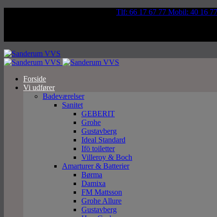
Væddeløbsvej 92, 5250 Odense SV
Tlf: 66 17 67 77 Mobil: 40 16 7
Forside
Vi udfører
Badeværelser
Sanitet
GEBERIT
Grohe
Gustavberg
Ideal Standard
Ifö toiletter
Villeroy & Boch
Amarturer & Batterier
Børma
Damixa
FM Mattsson
Grohe Allure
Gustavberg