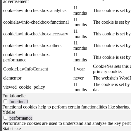
advertisement
11
cookielawinfo-checkbox-analytics
This cookie is set b
months
11
cookielawinfo-checkbox-functional
The cookie is set by
months
11
cookielawinfo-checkbox-necessary
This cookie is set b
months
11
cookielawinfo-checkbox-others
This cookie is set b
months
cookielawinfo-checkbox-
11
This cookie is set b
performance
months
CookieYes sets this 
CookieLawInfoConsent
1 year
primary cookie.
elementor
never
The website's WordPr
11
The cookie is set by
viewed_cookie_policy
months
data.
Funktionelle
functional
Functional cookies help to perform certain functionalities like sharing 
Ydelse
performance
Performance cookies are used to understand and analyze the key perfor
Statistiske