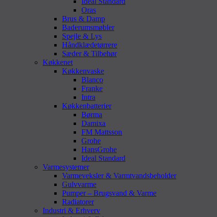
Ideal Standard
Oras
Brus & Damp
Baderumsmøbler
Spejle & Lys
Håndklædetørrere
Sæder & Tilbehør
Køkkenet
Køkkenvaske
Blanco
Franke
Intra
Køkkenbatterier
Børma
Damixa
FM Mattsson
Grohe
HansGrohe
Ideal Standard
Varmesystemer
Varmeveksler & Varmtvandsbeholder
Gulvvarme
Pumper – Brugsvand & Varme
Radiatorer
Industri & Erhverv