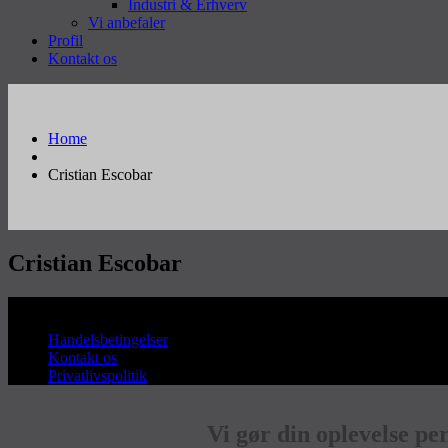
Industri & Erhverv
Vi anbefaler
Profil
Kontakt os
Home
Cristian Escobar
Cristian Escobar
Copyright © Sanderum VVS
Handelsbetingelser
Kontakt os
Privatlivspolitik
Vi gør din oplevelse pe