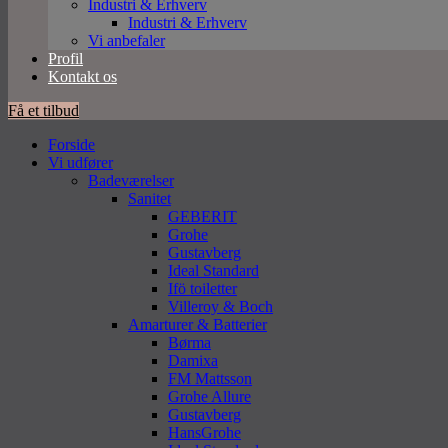
Industri & Erhverv
Industri & Erhverv
Vi anbefaler
Profil
Kontakt os
Få et tilbud
Forside
Vi udfører
Badeværelser
Sanitet
GEBERIT
Grohe
Gustavberg
Ideal Standard
Ifö toiletter
Villeroy & Boch
Amarturer & Batterier
Børma
Damixa
FM Mattsson
Grohe Allure
Gustavberg
HansGrohe