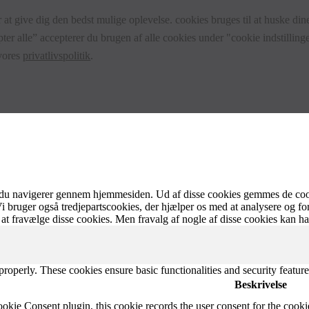
 at give dig den bedst mulige oplevelse. cookies bruges til at huske dine
ter alle” accepterer du brugen af alle cookies under "cookie indstillinge
 vores
privatlivspolitik
.
 du navigerer gennem hjemmesiden. Ud af disse cookies gemmes de cooki
Vi bruger også tredjepartscookies, der hjælper os med at analysere og f
at fravælge disse cookies. Men fravalg af nogle af disse cookies kan h
 properly. These cookies ensure basic functionalities and security featu
Beskrivelse
ie Consent plugin, this cookie records the user consent for the cooki