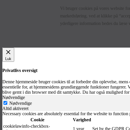
Vi bruger cookies på vores website for
markedsføring. ved at klikke på “accep
yderligere information bedes du læse
Luk
Privatlivs oversigt
Denne hjemmeside bruger cookies til at forbedre din oplevelse, mens
essentielle for, at hjemmesidens grundlæggende funktioner fungerer. 
blive gemt i din browser med dit samtykke. Du har også mulighed for 
Nødvendige
Nødvendige
Altid aktiveret
Necessary cookies are absolutely essential for the website to function
Cookie
Varighed
cookielawinfo-checkbox-
1 year
Set by the GDPR Cook