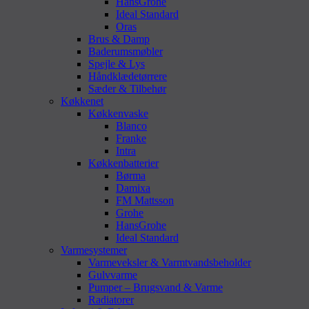
HansGrohe
Ideal Standard
Oras
Brus & Damp
Baderumsmøbler
Spejle & Lys
Håndklædetørrere
Sæder & Tilbehør
Køkkenet
Køkkenvaske
Blanco
Franke
Intra
Køkkenbatterier
Børma
Damixa
FM Mattsson
Grohe
HansGrohe
Ideal Standard
Varmesystemer
Varmeveksler & Varmtvandsbeholder
Gulvvarme
Pumper – Brugsvand & Varme
Radiatorer