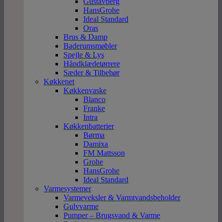
Gustavberg
HansGrohe
Ideal Standard
Oras
Brus & Damp
Baderumsmøbler
Spejle & Lys
Håndklædetørrere
Sæder & Tilbehør
Køkkenet
Køkkenvaske
Blanco
Franke
Intra
Køkkenbatterier
Børma
Damixa
FM Mattsson
Grohe
HansGrohe
Ideal Standard
Varmesystemer
Varmeveksler & Varmtvandsbeholder
Gulvvarme
Pumper – Brugsvand & Varme