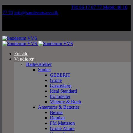
Væddeløbsvej 92, 5250 Odense SV
Tlf: 66 17 67 77 Mobil: 40 16
77 70
info@sanderum-vvs.dk
Forside
Vi udfører
Badeværelser
Sanitet
GEBERIT
Grohe
Gustavberg
Ideal Standard
Ifö toiletter
Villeroy & Boch
Amarturer & Batterier
Børma
Damixa
FM Mattsson
Grohe Allure