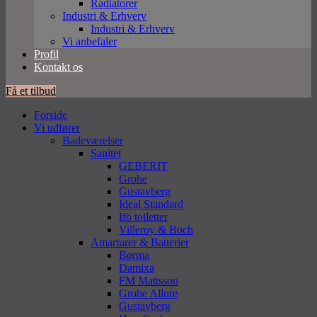
Radiatorer
Industri & Erhverv
Industri & Erhverv
Vi anbefaler
Profil
Kontakt os
Få et tilbud
Forside
Vi udfører
Badeværelser
Sanitet
GEBERIT
Grohe
Gustavberg
Ideal Standard
Ifö toiletter
Villeroy & Boch
Amarturer & Batterier
Børma
Damixa
FM Mattsson
Grohe Allure
Gustavberg