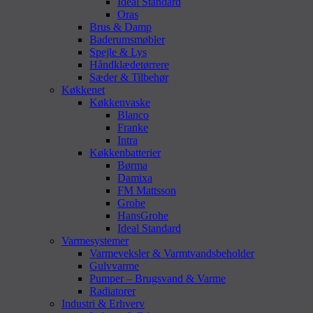
Ideal Standard
Oras
Brus & Damp
Baderumsmøbler
Spejle & Lys
Håndklædetørrere
Sæder & Tilbehør
Køkkenet
Køkkenvaske
Blanco
Franke
Intra
Køkkenbatterier
Børma
Damixa
FM Mattsson
Grohe
HansGrohe
Ideal Standard
Varmesystemer
Varmeveksler & Varmtvandsbeholder
Gulvvarme
Pumper – Brugsvand & Varme
Radiatorer
Industri & Erhverv