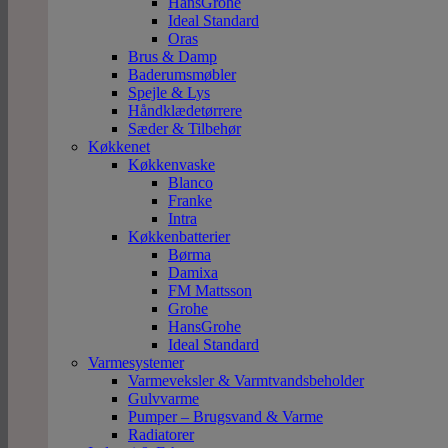
HansGrohe
Ideal Standard
Oras
Brus & Damp
Baderumsmøbler
Spejle & Lys
Håndklædetørrere
Sæder & Tilbehør
Køkkenet
Køkkenvaske
Blanco
Franke
Intra
Køkkenbatterier
Børma
Damixa
FM Mattsson
Grohe
HansGrohe
Ideal Standard
Varmesystemer
Varmeveksler & Varmtvandsbeholder
Gulvvarme
Pumper – Brugsvand & Varme
Radiatorer