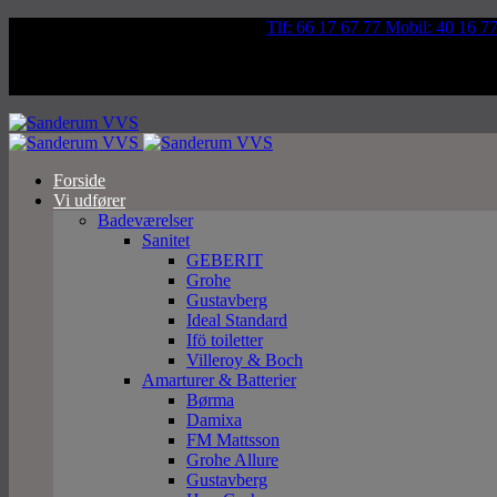
Væddeløbsvej 92, 5250 Odense SV
Tlf: 66 17 67 77 Mobil: 40 16 7
Forside
Vi udfører
Badeværelser
Sanitet
GEBERIT
Grohe
Gustavberg
Ideal Standard
Ifö toiletter
Villeroy & Boch
Amarturer & Batterier
Børma
Damixa
FM Mattsson
Grohe Allure
Gustavberg