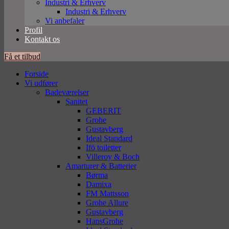
Industri & Erhverv
Industri & Erhverv
Vi anbefaler
Profil
Kontakt os
Få et tilbud
Forside
Vi udfører
Badeværelser
Sanitet
GEBERIT
Grohe
Gustavberg
Ideal Standard
Ifö toiletter
Villeroy & Boch
Amarturer & Batterier
Børma
Damixa
FM Mattsson
Grohe Allure
Gustavberg
HansGrohe