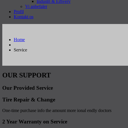
Industri & Erhverv
Vi anbefaler
Profil
Kontakt os
Home
Service
OUR SUPPORT
Our Provided Service
Tire Repair & Change
One-time purchase info the amount more ional endly doctors
2 Year Warranty on Service