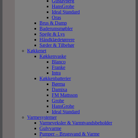
Gustavberg
HansGrohe
Ideal Standard
Oras
Brus & Damp
Baderumsmøbler
Spejle & Lys
Håndklædetørrere
Sæder & Tilbehør
Køkkenet
Køkkenvaske
Blanco
Franke
Intra
Køkkenbatterier
Børma
Damixa
FM Mattsson
Grohe
HansGrohe
Ideal Standard
Varmesystemer
Varmeveksler & Varmtvandsbeholder
Gulvvarme
Pumper – Brugsvand & Varme