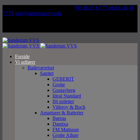
Væddeløbsvej 92, 5250 Odense SV
Tlf: 66 17 67 77 Mobil: 40 16
77 70
info@sanderum-vvs.dk
Forside
Vi udfører
Badeværelser
Sanitet
GEBERIT
Grohe
Gustavberg
Ideal Standard
Ifö toiletter
Villeroy & Boch
Amarturer & Batterier
Børma
Damixa
FM Mattsson
Grohe Allure