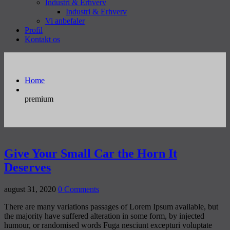
Industri & Erhverv
Industri & Erhverv
Vi anbefaler
Profil
Kontakt os
Home
premium
Give Your Small Car the Horn It
Deserves
august 31, 2020
0 Comments
There are many variations passages of Lorem Ipsum available, but
the majority have suffered alteration in some form, by injected
humour, or randomised words Fuga nesciunt excepturi voluptate