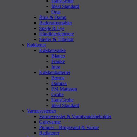
HansGrohe
Ideal Standard
Oras
Brus & Damp
Baderumsmøbler
Spejle & Lys
Håndklædetørrere
Sæder & Tilbehør
Køkkenet
Køkkenvaske
Blanco
Franke
Intra
Køkkenbatterier
Børma
Damixa
FM Mattsson
Grohe
HansGrohe
Ideal Standard
Varmesystemer
Varmeveksler & Varmtvandsbeholder
Gulvvarme
Pumper – Brugsvand & Varme
Radiatorer