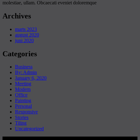
molestiae, ullam. Obcaecati eveniet doloremque
Archives
marts 2023
august 2020
juni 2020
Categories
Business
By: Admin
January 6, 2020
Meeting
Modern
Office
Painting
Personal
Responsive
Stories
Tiling
Uncategorized
Copyright © Sanderum VVS