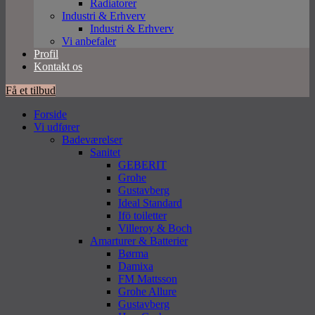
Radiatorer
Industri & Erhverv
Industri & Erhverv
Vi anbefaler
Profil
Kontakt os
Få et tilbud
Forside
Vi udfører
Badeværelser
Sanitet
GEBERIT
Grohe
Gustavberg
Ideal Standard
Ifö toiletter
Villeroy & Boch
Amarturer & Batterier
Børma
Damixa
FM Mattsson
Grohe Allure
Gustavberg