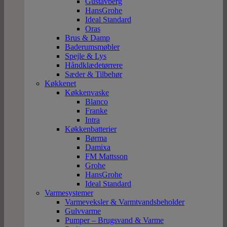
Gustavberg
HansGrohe
Ideal Standard
Oras
Brus & Damp
Baderumsmøbler
Spejle & Lys
Håndklædetørrere
Sæder & Tilbehør
Køkkenet
Køkkenvaske
Blanco
Franke
Intra
Køkkenbatterier
Børma
Damixa
FM Mattsson
Grohe
HansGrohe
Ideal Standard
Varmesystemer
Varmeveksler & Varmtvandsbeholder
Gulvvarme
Pumper – Brugsvand & Varme