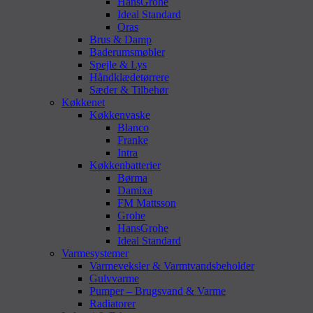
HansGrohe
Ideal Standard
Oras
Brus & Damp
Baderumsmøbler
Spejle & Lys
Håndklædetørrere
Sæder & Tilbehør
Køkkenet
Køkkenvaske
Blanco
Franke
Intra
Køkkenbatterier
Børma
Damixa
FM Mattsson
Grohe
HansGrohe
Ideal Standard
Varmesystemer
Varmeveksler & Varmtvandsbeholder
Gulvvarme
Pumper – Brugsvand & Varme
Radiatorer