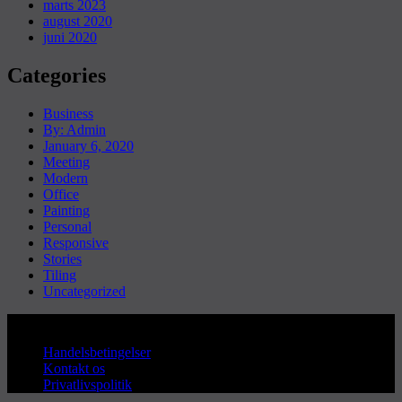
marts 2023
august 2020
juni 2020
Categories
Business
By: Admin
January 6, 2020
Meeting
Modern
Office
Painting
Personal
Responsive
Stories
Tiling
Uncategorized
Copyright © Sanderum VVS
Handelsbetingelser
Kontakt os
Privatlivspolitik