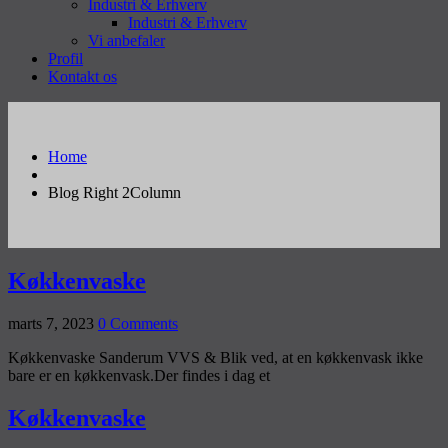
Industri & Erhverv
Industri & Erhverv
Vi anbefaler
Profil
Kontakt os
Home
Blog Right 2Column
Køkkenvaske
marts 7, 2023
0 Comments
Køkkenvaske Sanderum VVS & Blik ved, at en køkkenvask ikke
bare er en køkkenvask.Der findes i dag et
Køkkenvaske