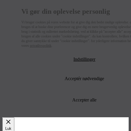
Vi gør din oplevelse personlig
Vi bruger cookies på vores website for at give dig den bedst mulige oplevelse. 
bruges til at huske dine præferencer og give dig en mere brugervenlig oplevelse 
brug i statistik og målrettet markedsføring. ved at klikke på “accepter alle” acce
brugen af alle cookies under "cookie indstillinger". du kan kontrollere, hvilken
du giver samtykke til under “cookie indstillinger”. for yderligere information b
vores
privatlivspolitik
.
Indstillinger
Acceptér nødvendige
Accepter alle
Luk