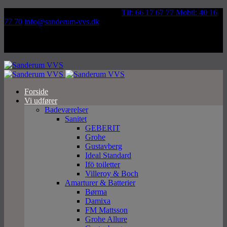
Væddeløbsvej 92, 5250 Odense SV
Tlf: 66 17 67 77 Mobil: 40 16
77 70
info@sanderum-vvs.dk
Forside
Vi udfører
Badeværelser
Sanitet
GEBERIT
Grohe
Gustavberg
Ideal Standard
Ifö toiletter
Villeroy & Boch
Amarturer & Batterier
Børma
Damixa
FM Mattsson
Grohe Allure