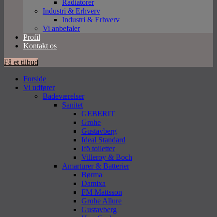
Radiatorer
Industri & Erhverv
Industri & Erhverv
Vi anbefaler
Profil
Kontakt os
Få et tilbud
Forside
Vi udfører
Badeværelser
Sanitet
GEBERIT
Grohe
Gustavberg
Ideal Standard
Ifö toiletter
Villeroy & Boch
Amarturer & Batterier
Børma
Damixa
FM Mattsson
Grohe Allure
Gustavberg